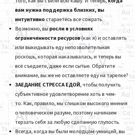
того, как вы съели всю кашу. И теперь,
когда
вам нужна поддержка близких, вы
интуитивно
стараетесь все сожрать.
Возможно, вы
росли в условиях
ограниченности ресурсов
(как я) и оставлять
или выкидывать еду непозволительная
роскошь, которая наказывалась, и теперь вы
всё съедаете, даже если сытые. Обратите
внимание, вы же не оставляете еду на тарелке?
ЗАЕДАНИЕ СТРЕССА ЕДОЙ
, чтобы получить
субъективное удовлетворение хоть в чем-
то. Как, правило, мы слишком высокого мнения
о человеческом разуме, поэтому начинаем
терзать себя за любую сделанную глупость.
Всегда, когда вы были молодцом-умницей, вы