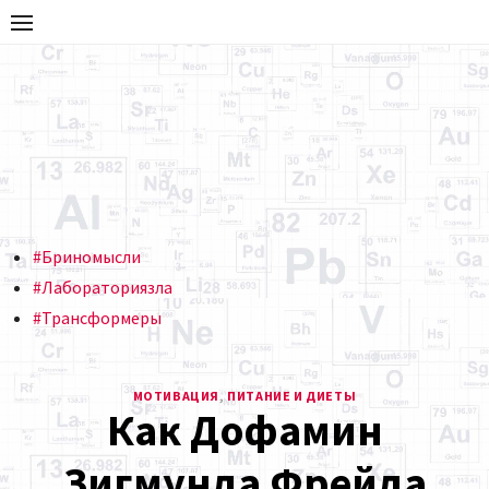
Блог
ПРАКТИКУМ ИГРАЮЩЕГО
ТРЕНЕРА
Ярослава
Брина
#Бриномысли
#Лабораториязла
#Трансформеры
МОТИВАЦИЯ
,
ПИТАНИЕ И ДИЕТЫ
Как Дофамин
Зигмунда Фрейда