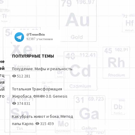
ПОПУЛЯРНЫЕ ТЕМЫ
не
ей
Похудение. Мифы и реальность.
тц
512 281
ия
ый
Тотальная Трансформация
то
Жиробаса. ФМ4М-3.0. Genesis
374 831
Как убрать живот и бока. Метод
папы Карло.
315 459