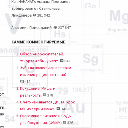
Как НАКАЧАТЬ мышцы. Программа
тренировок от Станислава
Линдовера
281 942
Анатомия Приседаний.
237 847
САМЫЕ КОММЕНТИРУЕМЫЕ
Обзор жиросжигателей.
Ускоряем сбычу мечт.
643
Зубы на полку? Или всё-таки
изменим рацион питания?
415
Похудение. Мифы и
от
реальность.
378
С чего начинается ДИЕТА. Урок
ги
№1 из серии ФМ4М.
341
ак
Спортивное питание и БАДы
для Похудения. (ФМ4М)
326
го