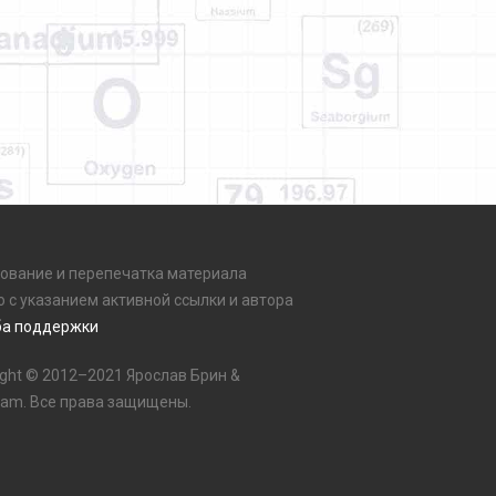
ование и перепечатка материала
о с указанием активной ссылки и автора
а поддержки
ight © 2012–2021 Ярослав Брин &
eam. Все права защищены.