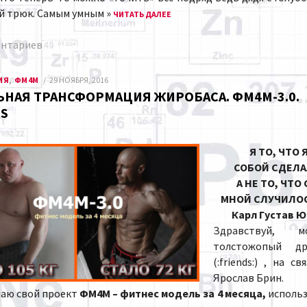
ый трюк. Самым умным »
ЧИТАТЬ ДАЛЕЕ
ентариев
ИЯ
,
ФМ4М
29 НОЯБРЯ, 2016
ЬНАЯ ТРАНСФОРМАЦИЯ ЖИРОБАСА. ФМ4М-3.0.
IS
Я ТО, ЧТО Я
СОБОЙ СДЕЛА
А НЕ ТО, ЧТО 
МНОЙ СЛУЧИЛО
Карл Густав Ю
Здравствуй, м
толстожопый др
(:friends:) , на св
Ярослав Брин.
инаю свой проект
ФМ4М – фитнес модель за 4 месяца,
использ