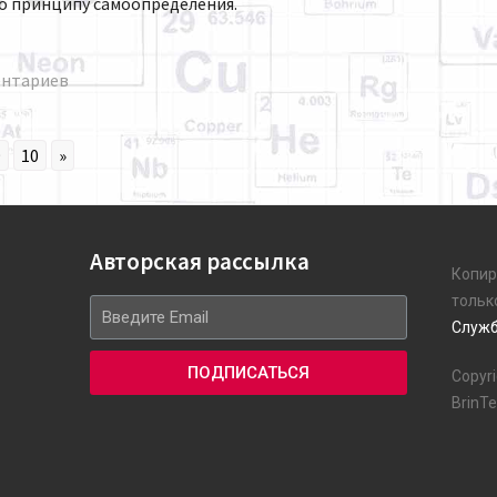
по принципу самоопределения.
ентариев
9
10
»
Авторская рассылка
Копир
тольк
Служб
ПОДПИСАТЬСЯ
Copyr
BrinT