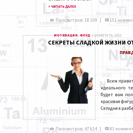
»
ЧИТАТЬ ДАЛЕЕ
Просмотров: 18 109 |
151 комме
МОТИВАЦИЯ
,
ФЛУД
20 АВГУСТА, 2012
СЕКРЕТЫ СЛАДКОЙ ЖИЗНИ ОТ
ПРАВД
Всем привет, 
идеального т
будет вам по
красивая фигур
Сегодня я разб
Просмотров: 47 614 |
81 коммен