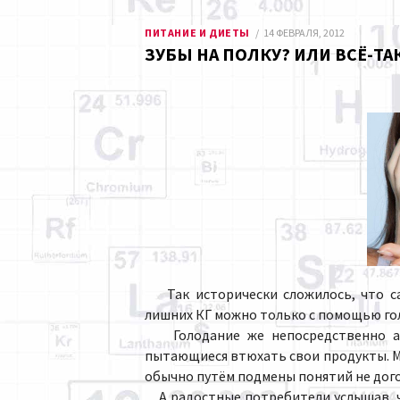
ПИТАНИЕ И ДИЕТЫ
14 ФЕВРАЛЯ, 2012
ЗУБЫ НА ПОЛКУ? ИЛИ ВСЁ-Т
Так исторически сложилось, что са
лишних КГ можно только с помощью го
Голодание же непосредственно асс
пытающиеся втюхать свои продукты. Мол
обычно путём подмены понятий не дого
А радостные потребители услышав, чт