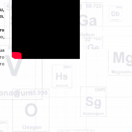
и,
т.
го
о,
ая
-то
то