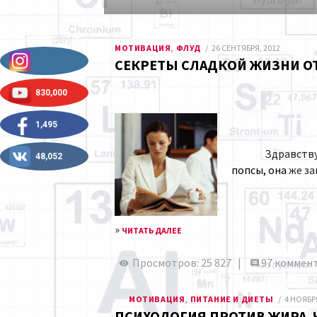
МОТИВАЦИЯ
,
ФЛУД
26 СЕНТЯБРЯ, 2012
СЕКРЕТЫ СЛАДКОЙ ЖИЗНИ ОТ 
830,000
1,495
Здравствуйте. 
48,052
попсы, она
же за
»
ЧИТАТЬ ДАЛЕЕ
Просмотров: 25 827 |
97 коммен
МОТИВАЦИЯ
,
ПИТАНИЕ И ДИЕТЫ
4 НОЯБРЯ
ПСИХОЛОГИЯ ПРОТИВ ЖИРА. Ч