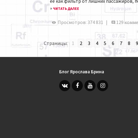
её как фильтр от лишних пассажиров, 
»
ЧИТАТЬ ДАЛЕЕ
Просмотров: 374 831 |
129 комм
Страницы:
1
2
3
4
5
6
7
8
Блог Ярослава Брина