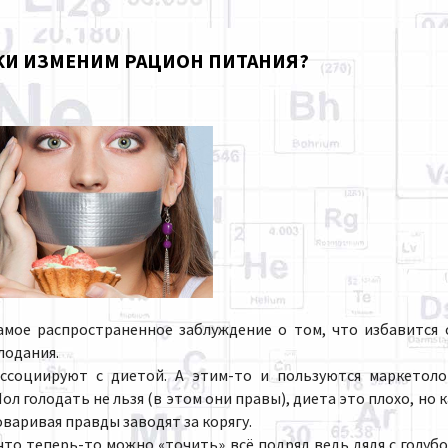
АКИ ИЗМЕНИМ РАЦИОН ПИТАНИЯ?
мое распространенное заблуждение о том, что избавится 
лодания.
оциируют с диетой. А этим-то и пользуются маркетоло
 голодать не льзя (в этом они правы), диета это плохо, но к
варивая правды заводят за корягу.
о теперь-то можно «точить» всё подряд ведь дядя с голубо